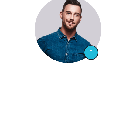
“ Totam rem aperiam, eaque ipsa quae ab
illo inventore veritatis et quasi
architecto beatae vitae dicta sunt
explicabo. Nemo enim ipsam
voluptatem quia voluptas sit aspernatur
aut odit aut ”