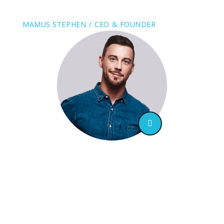
MAMUS STEPHEN
CEO & FOUNDER
“ Totam rem aperiam, eaque ipsa quae ab
illo inventore veritatis et quasi
architecto beatae vitae dicta sunt
explicabo. Nemo enim ipsam
voluptatem quia voluptas sit aspernatur