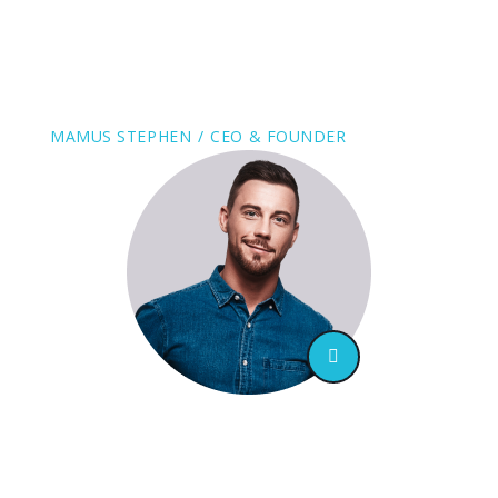
explicabo. Nemo enim ipsam
voluptatem quia voluptas sit aspernatur
aut odit aut ”
MAMUS STEPHEN
CEO & FOUNDER
“ Totam rem aperiam, eaque ipsa quae ab
illo inventore veritatis et quasi