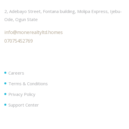
2, Adebayo Street, Fontana building, Molipa Express, Ijebu-
Ode, Ogun State
info@monerealtyltd.homes
07075452769
Useful Links
Careers
Terms & Conditions
Privacy Policy
Support Center
Follow Us