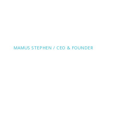
architecto beatae vitae dicta sunt
explicabo. Nemo enim ipsam
voluptatem quia voluptas sit aspernatur
aut odit aut ”
MAMUS STEPHEN
CEO & FOUNDER