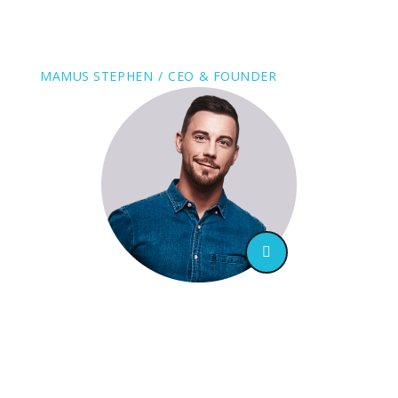
aut odit aut ”
MAMUS STEPHEN
CEO & FOUNDER
“ Totam rem aperiam, eaque ipsa quae ab
illo inventore veritatis et quasi
architecto beatae vitae dicta sunt