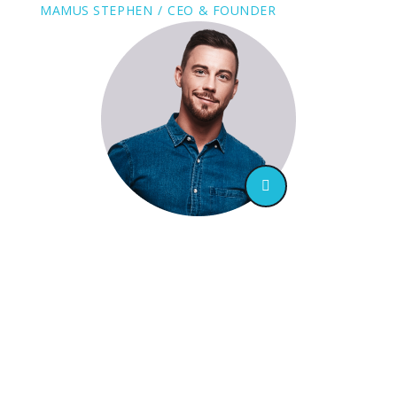
MAMUS STEPHEN
CEO & FOUNDER
“ Totam rem aperiam, eaque ipsa quae ab
illo inventore veritatis et quasi
architecto beatae vitae dicta sunt
explicabo. Nemo enim ipsam
voluptatem quia voluptas sit aspernatur
aut odit aut ”